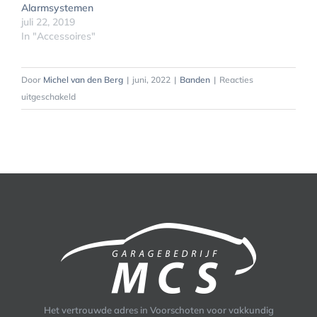
Alarmsystemen
juli 22, 2019
In "Accessoires"
Door
Michel van den Berg
|
juni, 2022
|
Banden
|
Reacties
voor
uitgeschakeld
Beslagen
ruiten?
Het vertrouwde adres in Voorschoten voor vakkundig