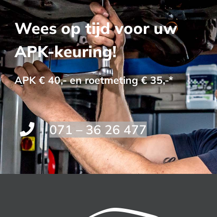
Wees op tijd voor uw
APK-keuring!
APK € 40,- en roetmeting € 35,-*
071 – 36 26 477