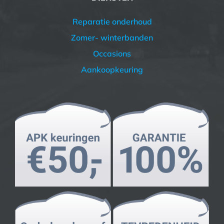
Reparatie onderhoud
Zomer- winterbanden
Occasions
Aankoopkeuring